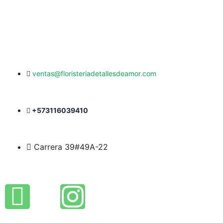
ventas@floristeriadetallesdeamor.com
+573116039410
Carrera 39#49A-22