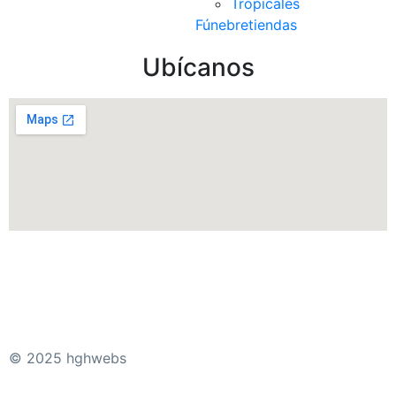
Tropicales
Fúnebre
tiendas
Ubícanos
© 2025 hghwebs