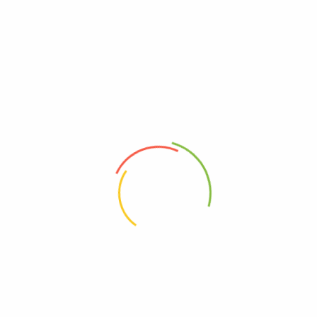
caja con 16 fresas
Ramillete de rosas y
gerberas rosadas
0
0
$
150.000
$
180.000
Añadir al carrito
Añadir al carrito
ramillete redondo de 100
Baul con fresas
rosas rojas
0
0
$
300.000
$
150.000