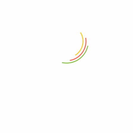
Ramo funebre de rosas y lirios
Ramo fúnebre en tripodi
0
0
$
185.000
$
350.000
Añadir al carrito
Añadir al carrito
ramo funebre en tripodi rosas
Ramo funebre fully y girasoles
blancas
0
0
$
280.000
$
170.000