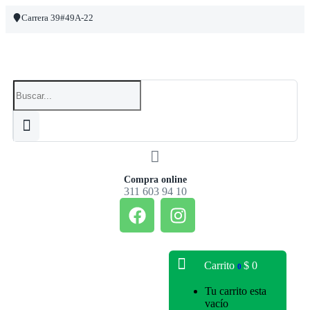
Carrera 39#49A-22
Compra online
311 603 94 10
Carrito
$
0
0
Tu carrito esta
vacío