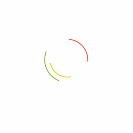
+573116039410
Carrera 39#49A-22
Menú
Shop
Amor
Amor y Amistad
Aniversario