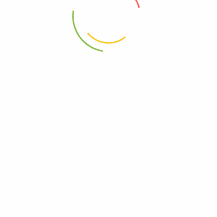
+573116039410
Carrera 39#49A-22
Menú
Shop
Amor
Amor y Amistad
Aniversario