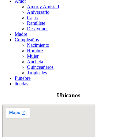
Amor
Amor y Amistad
Aniversario
Cajas
Ramillete
Desayunos
Madre
Cumpleaños
Nacimiento
Hombre
Mujer
Ancheta
Quinceañeros
Tropicales
Fúnebre
tiendas
Ubícanos