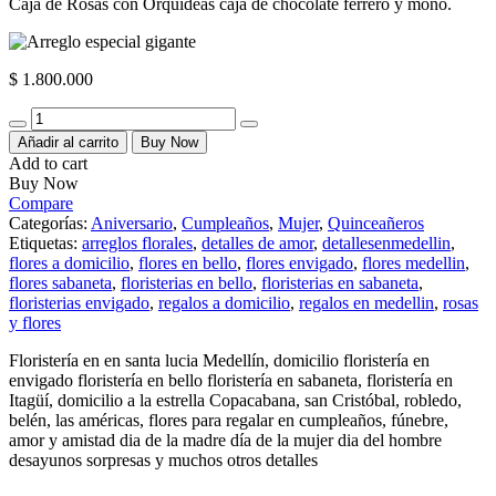
Caja de Rosas con Orquideas caja de chocolate ferrero y moño.
$
1.800.000
Quantity
Añadir al carrito
Buy Now
Add to cart
Buy Now
Compare
Categorías:
Aniversario
,
Cumpleaños
,
Mujer
,
Quinceañeros
Etiquetas:
arreglos florales
,
detalles de amor
,
detallesenmedellin
,
flores a domicilio
,
flores en bello
,
flores envigado
,
flores medellin
,
flores sabaneta
,
floristerias en bello
,
floristerias en sabaneta
,
floristerias envigado
,
regalos a domicilio
,
regalos en medellin
,
rosas
y flores
Floristería en en santa lucia Medellín, domicilio floristería en
envigado floristería en bello floristería en sabaneta, floristería en
Itagüí, domicilio a la estrella Copacabana, san Cristóbal, robledo,
belén, las américas, flores para regalar en cumpleaños, fúnebre,
amor y amistad dia de la madre día de la mujer dia del hombre
desayunos sorpresas y muchos otros detalles