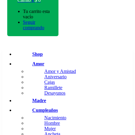
Carrito
$
0
0
Tu carrito esta
vacío
Seguir
comprando
Shop
Amor
Amor y Amistad
Aniversario
Cajas
Ramillete
Desayunos
Madre
Cumpleaños
Nacimiento
Hombre
Mujer
Ancheta