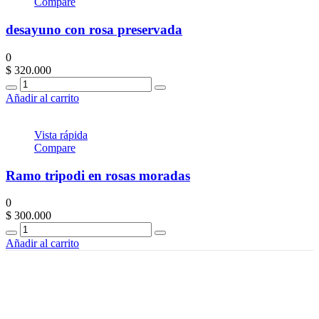
Compare
desayuno con rosa preservada
0
$
320.000
Quantity
Añadir al carrito
Vista rápida
Compare
Ramo tripodi en rosas moradas
0
$
300.000
Quantity
Añadir al carrito