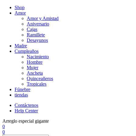
Shop
Amor
Amor y Amistad
Aniversario
Cajas
Ramillete
Desayunos
Madre
Cumpleaños
Nacimiento
Hombre
Mujer
Ancheta
Quinceañeros
Tropicales
Fúnebre
tiendas
Contáctenos
Help Center
Arreglo especial gigante
0
0