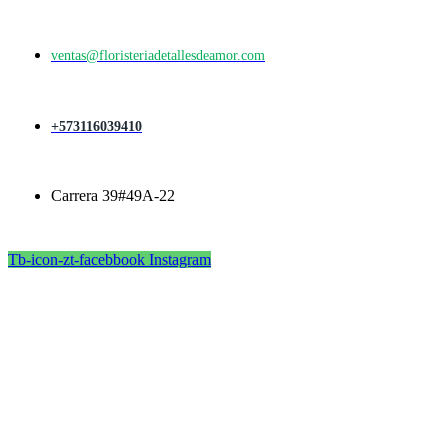
ventas@floristeriadetallesdeamor.com
+573116039410
Carrera 39#49A-22
Tb-icon-zt-facebbook
Instagram