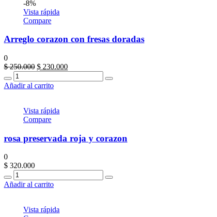
-8%
Vista rápida
Compare
Arreglo corazon con fresas doradas
0
El
El
$
250.000
$
230.000
Quantity
precio
precio
original
actual
Añadir al carrito
era:
es:
$ 250.000.
$ 230.000.
Vista rápida
Compare
rosa preservada roja y corazon
0
$
320.000
Quantity
Añadir al carrito
Vista rápida