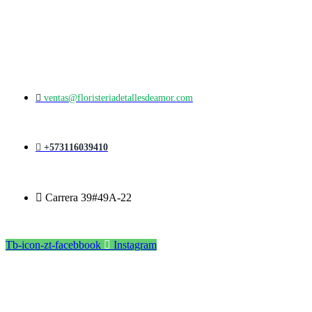
ventas@floristeriadetallesdeamor.com
+573116039410
Carrera 39#49A-22
Tb-icon-zt-facebbook
Instagram