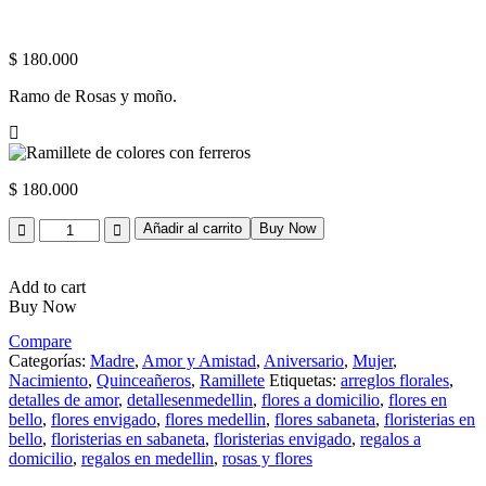
$
180.000
Ramo de Rosas y moño.
$
180.000
Quantity
Añadir al carrito
Buy Now
Add to cart
Buy Now
Compare
Categorías:
Madre
,
Amor y Amistad
,
Aniversario
,
Mujer
,
Nacimiento
,
Quinceañeros
,
Ramillete
Etiquetas:
arreglos florales
,
detalles de amor
,
detallesenmedellin
,
flores a domicilio
,
flores en
bello
,
flores envigado
,
flores medellin
,
flores sabaneta
,
floristerias en
bello
,
floristerias en sabaneta
,
floristerias envigado
,
regalos a
domicilio
,
regalos en medellin
,
rosas y flores