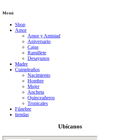
Menú
Shop
Amor
Amor y Amistad
Aniversario
Cajas
Ramillete
Desayunos
Madre
Cumpleaños
Nacimiento
Hombre
Mujer
Ancheta
Quinceañeros
Tropicales
Fúnebre
tiendas
Ubícanos