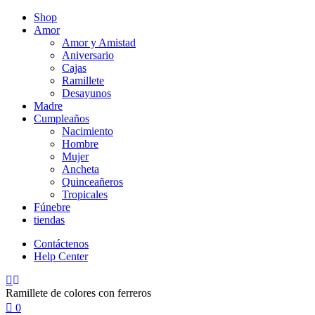
Shop
Amor
Amor y Amistad
Aniversario
Cajas
Ramillete
Desayunos
Madre
Cumpleaños
Nacimiento
Hombre
Mujer
Ancheta
Quinceañeros
Tropicales
Fúnebre
tiendas
Contáctenos
Help Center
Ramillete de colores con ferreros
0