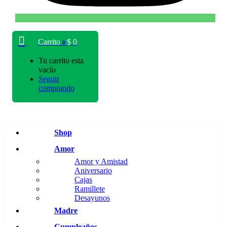
Carrito
$
0
0
Tu carrito esta
vacío
Seguir
comprando
Shop
Amor
Amor y Amistad
Aniversario
Cajas
Ramillete
Desayunos
Madre
Cumpleaños